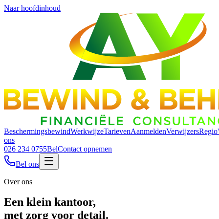
Naar hoofdinhoud
Beschermingsbewind
Werkwijze
Tarieven
Aanmelden
Verwijzers
Regio'
ons
026 234 0755
Bel
Contact opnemen
Bel ons
Over ons
Een klein kantoor,
met zorg voor detail.